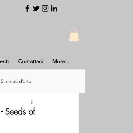
enti
Contattaci
More...
 5 minuti d'arte
- Seeds of