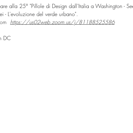
are alla 25° "Pillole 
di
Design
 dall'Italia a Washington - Se
i - L'evoluzione del verde urbano".
oom  
https://us02web.zoom.us/j/81188525586
n DC