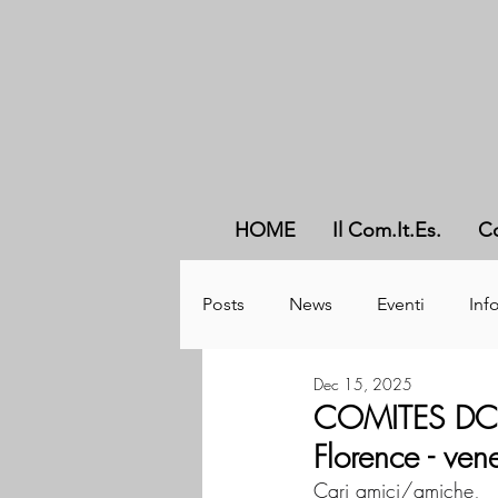
HOME
Il Com.It.Es.
C
Posts
News
Eventi
Info
Dec 15, 2025
COMITES DC vi
Florence - ve
Cari amici/amiche,