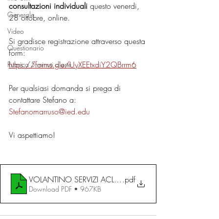
consultazioni individuali
 questo venerdi, 
Generale
28 ottobre, online. 
Video
Si gradisce registrazione attraverso questa 
Questionario
form: 
https://forms.gle/UyXEEtxdiY2QBrrm6
Rubrica 5 minuti d'arte
Per qualsiasi domanda si prega di 
contattare Stefano a: 
Stefanomarruso@ied.edu
Vi aspettiamo!
VOLANTINO SERVIZI ACLI (1) (1) (1) (1)
.pdf
Download PDF • 967KB