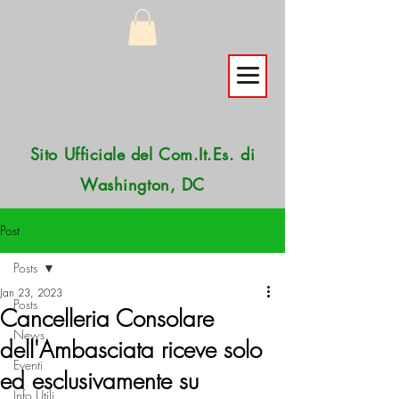
Sito Ufficiale del Com.It.Es. di
Washington, DC
Post
Posts
Jan 23, 2023
Posts
Cancelleria Consolare
News
dell'Ambasciata riceve solo
Eventi
ed esclusivamente su
Info Utili