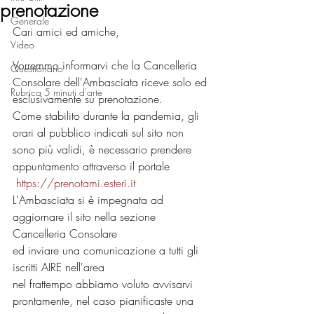
prenotazione
Generale
Cari amici ed amiche,
Video
Vorremmo informarvi che la Cancelleria 
Questionario
Consolare dell'Ambasciata riceve solo ed 
Rubrica 5 minuti d'arte
esclusivamente su prenotazione.
Come stabilito durante la pandemia, gli 
orari al pubblico indicati sul sito non 
sono più validi, è necessario prendere 
appuntamento attraverso il portale
https://prenotami.esteri.it
L'Ambasciata si è impegnata ad 
aggiornare il sito nella sezione 
Cancelleria Consolare
ed inviare una comunicazione a tutti gli 
iscritti AIRE nell'area
nel frattempo abbiamo voluto avvisarvi 
prontamente, nel caso pianificaste una 