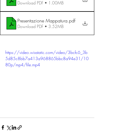
Download PDF • 1.00MB
Presentazione Mappatura
.pdf
Download PDF • 3.52MB
https://video.wixstatic.com/video/3bcfc6_3b
5d85c8bb7a413a968865bbc8a94e31/10
80p/mp4/file.mp4