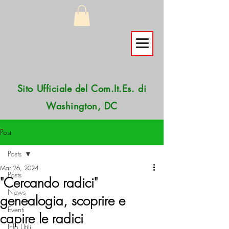
Sito Ufficiale del Com.It.Es. di
Washington, DC
Post
Posts
Mar 26, 2024
Posts
"Cercando radici"
News
genealogia, scoprire e
Eventi
capire le radici
Info Utili