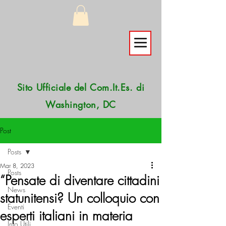
Sito Ufficiale del Com.It.Es. di
Washington, DC
Post
Posts
Mar 8, 2023
Posts
“Pensate di diventare cittadini
News
statunitensi? Un colloquio con
Eventi
esperti italiani in materia
Info Utili