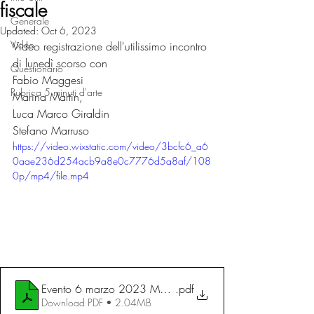
fiscale
Generale
Updated:
Oct 6, 2023
Video
Video registrazione dell'utilissimo incontro 
di lunedì scorso con 
Questionario
Fabio Maggesi
Rubrica 5 minuti d'arte
Marina Martin,  
Luca Marco Giraldin 
Stefano Marruso
https://video.wixstatic.com/video/3bcfc6_a6
0aae236d254acb9a8e0c7776d5a8af/108
0p/mp4/file.mp4
Evento 6 marzo 2023 Marina Martin
.pdf
Download PDF • 2.04MB