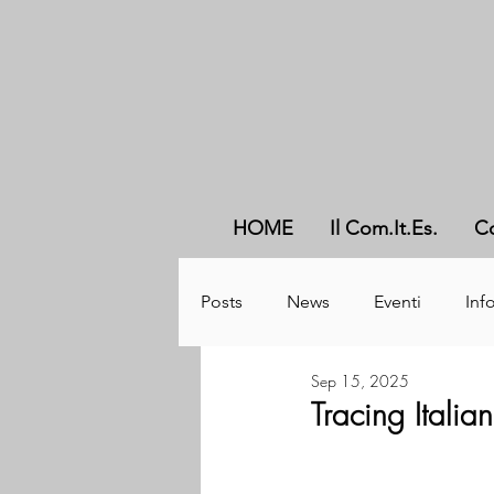
HOME
Il Com.It.Es.
C
Posts
News
Eventi
Info
Sep 15, 2025
Tracing Italia