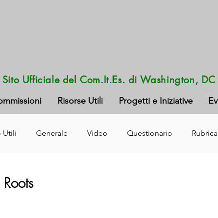
Sito Ufficiale del Com.It.Es. di Washington, DC
ommissioni
Risorse Utili
Progetti e Iniziative
Ev
 Utili
Generale
Video
Questionario
Rubrica
n Roots