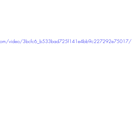
tic.com/video/3bcfc6_b533bad725f141e4bb9c227292e75017/