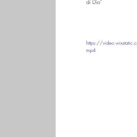
di Dio"
https://video.wixsta
mp4