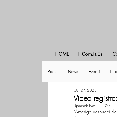
HOME
Il Com.It.Es.
C
Posts
News
Eventi
Info
Oct 27, 2023
Video registr
Updated:
Nov 1, 2023
"Amerigo Vespucci da