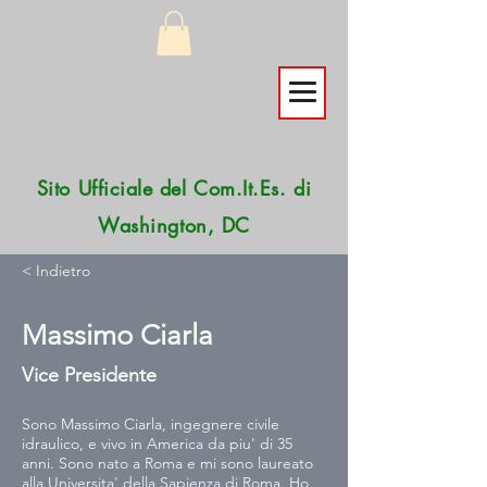
Sito Ufficiale del Com.It.Es. di
Washington, DC
< Indietro
Massimo Ciarla
Vice Presidente
Sono Massimo Ciarla, ingegnere civile 
idraulico, e vivo in America da piu' di 35 
anni. Sono nato a Roma e mi sono laureato 
alla Universita' della Sapienza di Roma. Ho 