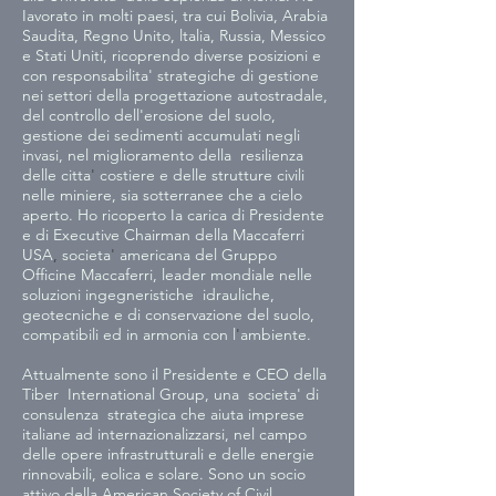
Iavorato in molti paesi, tra cui Bolivia, Arabia 
Saudita, Regno Unito, ltalia, Russia, Messico 
e Stati Uniti, ricoprendo diverse posizioni e 
con responsabilita' strategiche di gestione 
nei settori della progettazione autostradale, 
del controllo dell'erosione del suolo, 
gestione dei sedimenti accumulati negli 
invasi, nel miglioramento della  resilienza 
delle citta
' 
costiere e delle strutture civili 
nelle miniere, sia sotterranee che a cielo 
aperto. Ho ricoperto Ia carica di Presidente 
e di Executive Chairman della Maccaferri 
USA
, 
societa
' 
americana del Gruppo 
Officine Maccaferri, leader mondiale nelle 
soluzioni ingegneristiche  idrauliche, 
geotecniche e di conservazione del suolo, 
compatibili ed in armonia con l
'
ambiente. 
Attualmente sono il Presidente e CEO della 
Tiber  International Group, una  societa' di 
consulenza  strategica che aiuta imprese  
italiane ad internazionalizzarsi, nel campo 
delle opere infrastrutturali e delle energie  
rinnovabili, eolica e solare. Sono un socio 
attivo della American Society of Civil 