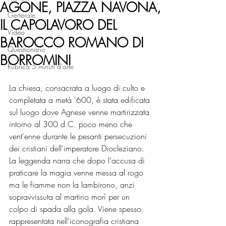
AGONE, PIAZZA NAVONA,
Generale
IL CAPOLAVORO DEL
Video
BAROCCO ROMANO DI
Questionario
BORROMINI
Rubrica 5 minuti d'arte
La chiesa, consacrata a luogo di culto e 
completata a metà '600, è stata edificata 
sul luogo dove Agnese venne martirizzata 
intorno al 300 d.C. poco meno che 
vent'enne durante le pesanti persecuzioni 
dei cristiani dell'imperatore Diocleziano. 
La leggenda narra che dopo l'accusa di 
praticare la magia venne messa al rogo 
ma le fiamme non la lambirono, anzi 
sopravvissuta al martirio morì per un 
colpo di spada alla gola. Viene spesso 
rappresentata nell'iconografia cristiana 