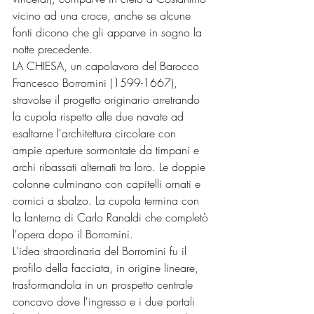
vicino ad una croce, anche se alcune 
fonti dicono che gli apparve in sogno la 
notte precedente.
LA CHIESA, un capolavoro del Barocco 
Francesco Borromini (1599-1667), 
stravolse il progetto originario arretrando 
la cupola rispetto alle due navate ad 
esaltarne l'architettura circolare con 
ampie aperture sormontate da timpani e 
archi ribassati alternati tra loro. Le doppie 
colonne culminano con capitelli ornati e 
cornici a sbalzo. La cupola termina con 
la lanterna di Carlo Ranaldi che completò 
l'opera dopo il Borromini.
L'idea straordinaria del Borromini fu il 
profilo della facciata, in origine lineare, 
trasformandola in un prospetto centrale 
concavo dove l'ingresso e i due portali 