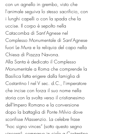
con un agnello in grembo, visto che 
l'animale seguiva lo stesso sacrificio, con 
i lunghi capelli o con la spada che la 
uccise. Il corpo è sepolto nella 
Catacomba di Sant'Agnese nel 
Complesso Monumentale di Sant'Agnese 
fuori Le Mura e la reliquia del capo nella 
Chiesa di Piazza Navona.
Alla Santa è dedicato il Complesso 
Monumentale a Roma che comprende la 
Basilica fatta erigere dalla famiglia di 
Costantino I nel V sec. d.C., l'imperatore 
che incise con forza il suo nome nella
storia con la svolta verso il cristianesimo 
dell'Impero Romano e la conversione 
dopo la battaglia di Ponte Milvio dove 
sconfisse Massenzio. La celebre frase 
“hoc signo vinces” (sotto questo segno
vincerai), comparve in cielo a Costantino 