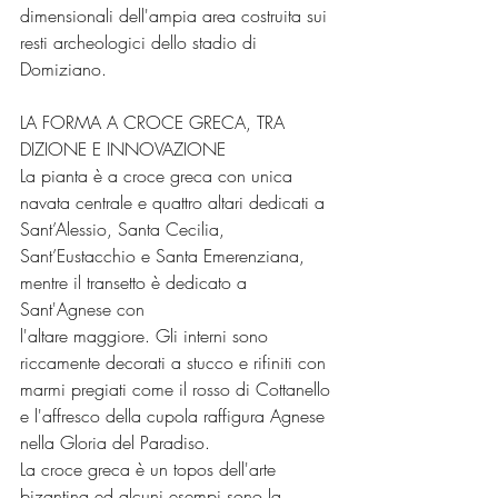
dimensionali dell'ampia area costruita sui 
resti archeologici dello stadio di 
Domiziano.
LA FORMA A CROCE GRECA, TRA 
DIZIONE E INNOVAZIONE
La pianta è a croce greca con unica 
navata centrale e quattro altari dedicati a 
Sant’Alessio, Santa Cecilia, 
Sant’Eustacchio e Santa Emerenziana, 
mentre il transetto è dedicato a 
Sant'Agnese con
l'altare maggiore. Gli interni sono 
riccamente decorati a stucco e rifiniti con 
marmi pregiati come il rosso di Cottanello 
e l'affresco della cupola raffigura Agnese 
nella Gloria del Paradiso.
La croce greca è un topos dell'arte 
bizantina ed alcuni esempi sono la 