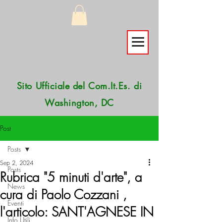
Sito Ufficiale del Com.It.Es. di
Washington, DC
Post
Posts
Sep 2, 2024
Posts
Rubrica "5 minuti d'arte", a
News
cura di Paolo Cozzani ,
Eventi
l'articolo: SANT'AGNESE IN
Info Utili