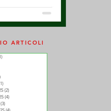
IO ARTICOLI
1)
1 post
 posts
 posts
)
2 posts
(1)
1 post
25
(2)
2 posts
25
(4)
4 posts
(3)
3 posts
25
(4)
4 posts