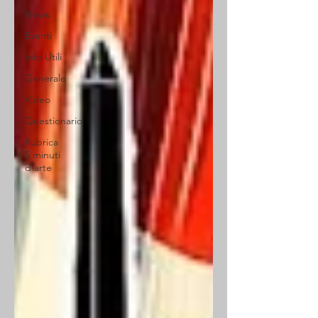
News
Eventi
Info Utili
Generale
Video
Questionario
Rubrica
5 minuti
d'arte