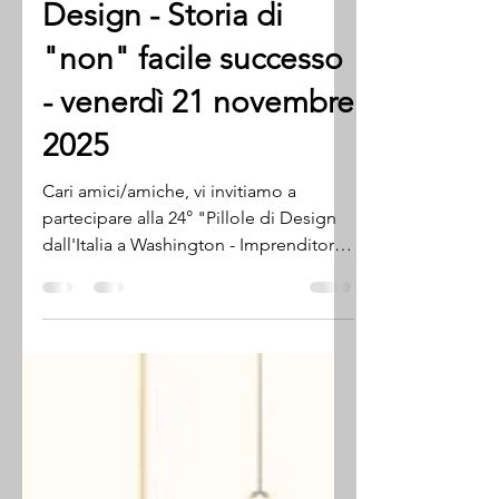
DESIGN -
Imprenditoria e Italian
Design - Storia di
"non" facile successo
- venerdì 21 novembre
2025
Cari amici/amiche, vi invitiamo a
partecipare alla 24° "Pillole di Design
dall'Italia a Washington - Imprenditoria
e Italian Design - Storia di "non" facile
successo". Evento gratuito, con
piccolo aperitivo e con la possibilità di
unirvi anche via Zoom
https://us02web.zoom.us/j/8118852558