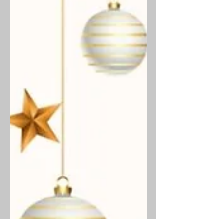
6 Fateci sapere se parteciperete
scrivendo a
comites.washingtondc@gmail.com . Vi
aspettiamo, COMITES Washington DC